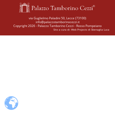
via Guglielmo Paladini 50, Lecce (73100)
info@palazzotamborinocezzi.it
Copyright 2026 - Palazzo Tamborino Cezzi - Rosso Pompeiano
Sito a cura di:
Web Projects di Sbenaglia Luca